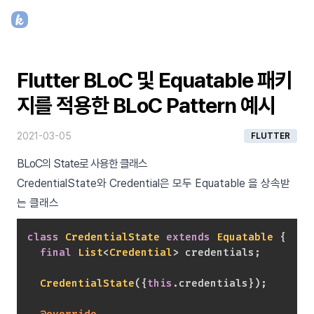
Flutter BLoC 및 Equatable 패키
지를 적용한 BLoC Pattern 예시
2021-03-05
FLUTTER
BLoC의 State로 사용한 클래스
CredentialState와 Credential은 모두 Equatable 을 상속받
는 클래스
class
CredentialState
extends
Equatable
{
final
List
<
Credential
>
 credentials
;
CredentialState
(
{
this
.
credentials
}
)
;