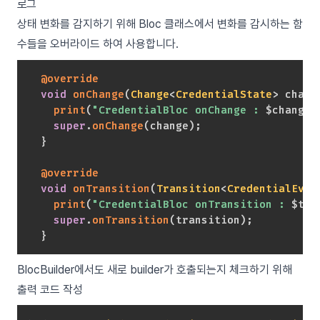
로그
상태 변화를 감지하기 위해 Bloc 클래스에서 변화를 감시하는 함
수들을 오버라이드 하여 사용합니다.
@override
void
onChange
(
Change
<
CredentialState
>
 chang
print
(
"CredentialBloc onChange : 
$
change
"
super
.
onChange
(
change
)
;
}
@override
void
onTransition
(
Transition
<
CredentialEven
print
(
"CredentialBloc onTransition : 
$
tra
super
.
onTransition
(
transition
)
;
}
BlocBuilder에서도 새로 builder가 호출되는지 체크하기 위해
출력 코드 작성