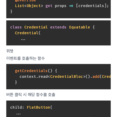
@override
List
<
Object
>
get
 props 
=
>
[
credentials
]
;
}
class
Credential
extends
Equatable
{
Credential
(
.
.
.
위젯
이벤트를 호출하는 함수
getCredentials
(
)
{
    context
.
read
<
CredentialBloc
>
(
)
.
add
(
Creden
}
버튼 클릭 시 해당 함수를 호출
child
:
FlatButton
(
.
.
.