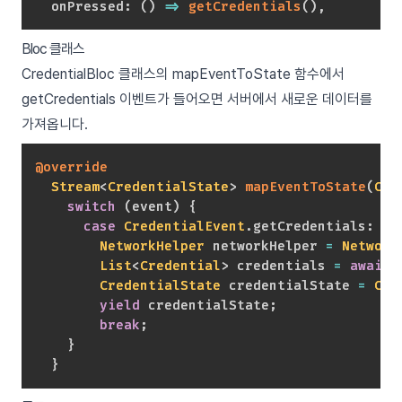
  onPressed
:
(
)
=
>
getCredentials
(
)
,
Bloc 클래스
CredentialBloc 클래스의 mapEventToState 함수에서
getCredentials 이벤트가 들어오면 서버에서 새로운 데이터를
가져옵니다.
@override
Stream
<
CredentialState
>
mapEventToState
(
Cre
switch
(
event
)
{
case
CredentialEvent
.
getCredentials
:
NetworkHelper
 networkHelper 
=
Network
List
<
Credential
>
 credentials 
=
await
 
CredentialState
 credentialState 
=
Cre
yield
 credentialState
;
break
;
}
}