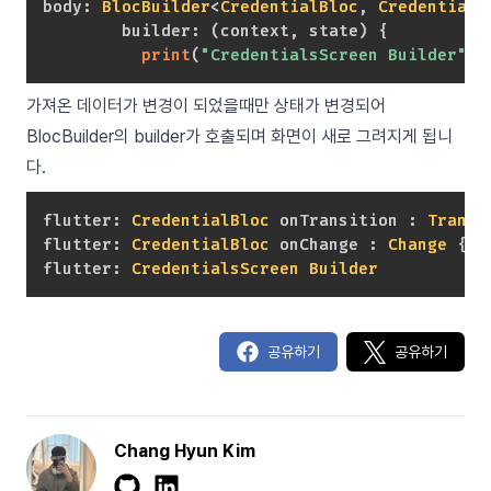
body
:
BlocBuilder
<
CredentialBloc
,
CredentialS
        builder
:
(
context
,
 state
)
{
print
(
"CredentialsScreen Builder"
)
;
가져온 데이터가 변경이 되었을때만 상태가 변경되어
BlocBuilder의 builder가 호출되며 화면이 새로 그려지게 됩니
다.
flutter
:
CredentialBloc
 onTransition 
:
Transi
flutter
:
CredentialBloc
 onChange 
:
Change
{
 c
flutter
:
CredentialsScreen
Builder
공유하기
공유하기
Chang Hyun Kim